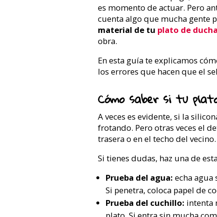
es momento de actuar. Pero ant
cuenta algo que mucha gente p
material de tu
plato de duch
obra.
En esta guía te explicamos cómo
los errores que hacen que el se
Cómo saber si tu plato
A veces es evidente, si la silic
frotando. Pero otras veces el d
trasera o en el techo del vecino.
Si tienes dudas, haz una de es
Prueba del agua:
echa agua so
Si penetra, coloca papel de c
Prueba del cuchillo:
intenta 
plato. Si entra sin mucha com