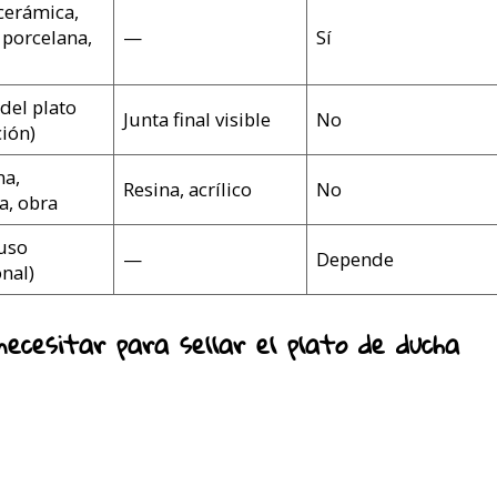
 cerámica,
, porcelana,
—
Sí
del plato
Junta final visible
No
ción)
na,
Resina, acrílico
No
a, obra
uso
—
Depende
nal)
ecesitar para sellar el plato de ducha