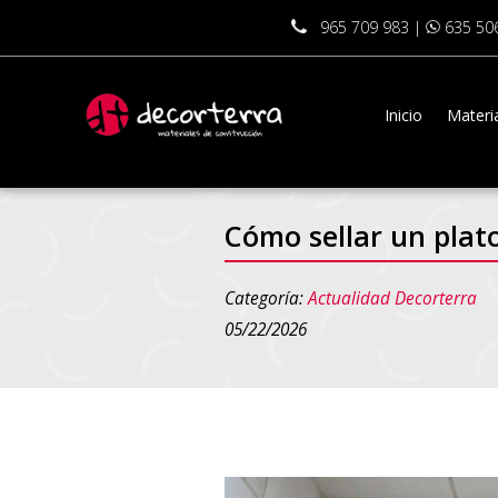
965 709 983
|
635 50
Inicio
Materia
Cómo sellar un plat
Categoría:
Actualidad Decorterra
05/22/2026