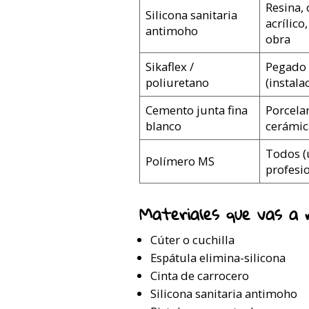
Resina,
Silicona sanitaria
acrílico
antimoho
obra
Sikaflex /
Pegado 
poliuretano
(instala
Cemento junta fina
Porcela
blanco
cerámic
Todos (
Polímero MS
profesio
Materiales que vas a n
Cúter o cuchilla
Espátula elimina-silicona
Cinta de carrocero
Silicona sanitaria antimoho