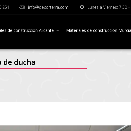
6 251
info@decorterra.com
Lunes a Viernes: 7:30 –
les de construcción Alicante
Materiales de construcción Murci
o de ducha