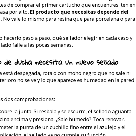
es de comprar el primer cartucho que encuentres, ten en
asa por alto.
El producto que necesitas depende del
a
. No vale lo mismo para resina que para porcelana o para
 hacerlo paso a paso, qué sellador elegir en cada caso y
llado falle a las pocas semanas.
 de ducha necesita un nuevo sellado
ona está despegada, rota o con moho negro que no sale ni
eterioro no se ve y lo que aparece es humedad en la pared
tas dos comprobaciones:
bre la junta. Si resbala y se escurre, el sellado aguanta.
ocina encima y presiona. ¿Sale húmedo? Toca renovar.
meter la punta de un cuchillo fino entre el azulejo y el
plicación, el sellado ya no cumple su función.