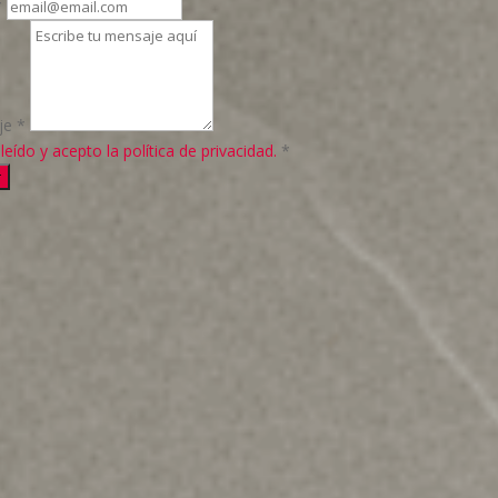
*
je
*
leído y acepto la política de privacidad.
*
r