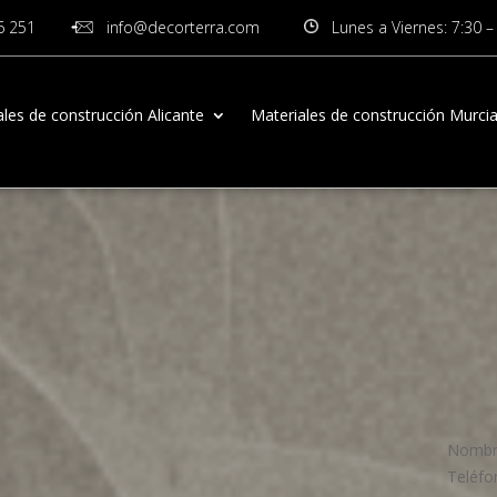
6 251
info@decorterra.com
Lunes a Viernes: 7:30 –
les de construcción Alicante
Materiales de construcción Murci
Nomb
Teléf