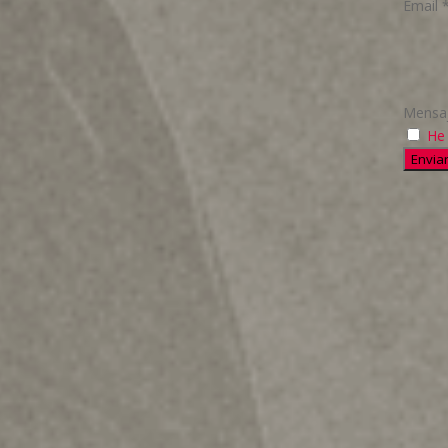
Email
Mensa
He 
Envia