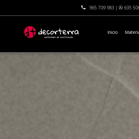
965 709 983
|
635 50
Inicio
Materia
Azulejos en Murcia