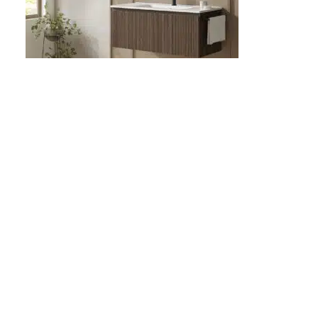
Conjunto premium Vora 100cm
855,95
€