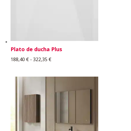
Plato de ducha Plus
Rango
188,40
€
-
322,35
€
de
precios:
desde
188,40 €
hasta
322,35 €