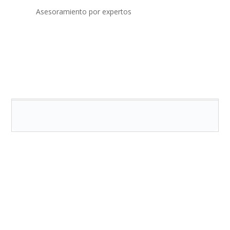
Asesoramiento por expertos