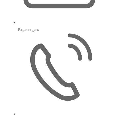
Pago seguro