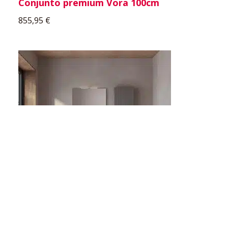
Conjunto premium Vora 100cm
855,95
€
Conjunto completo Vora 60cm