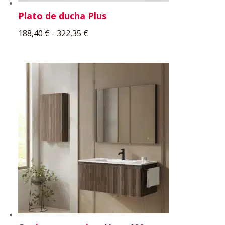
Plato de ducha Plus
Rango
188,40
€
-
322,35
€
de
precios:
desde
188,40 €
hasta
322,35 €