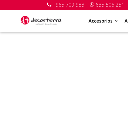
965 709 983
|
635 506 251
Accesorios
A