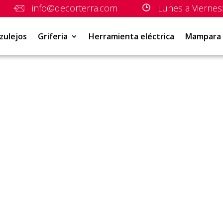
info@decorterra.com
Lunes a Viernes:
zulejos
Griferia
Herramienta eléctrica
Mampara