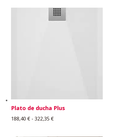
Plato de ducha Plus
Rango
188,40
€
-
322,35
€
de
precios: