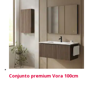
188,40 €
hasta
322,35 €
Conjunto premium Vora 100cm
855,95
€