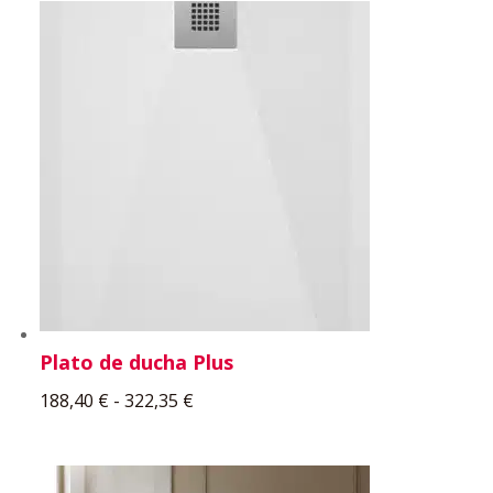
Plato de ducha Plus
Rango
188,40
€
-
322,35
€
de
precios:
desde