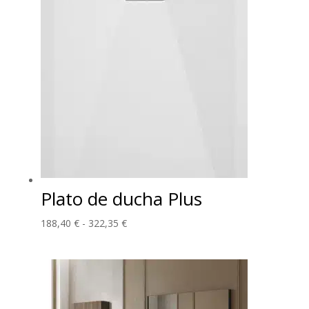
Plato de ducha Plus
Rango
188,40
€
-
322,35
€
de
precios:
desde
188,40 €