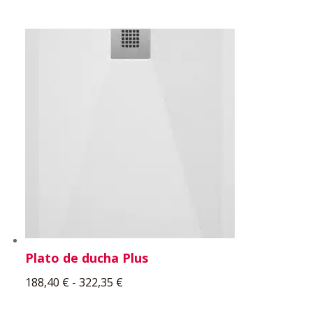
Plato de ducha Plus
Rango
188,40
€
-
322,35
€
de