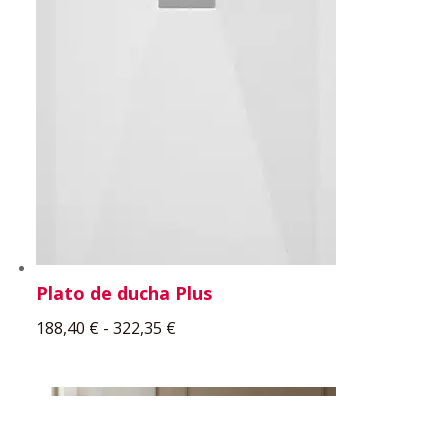
Plato de ducha Plus
Rango
188,40
€
-
322,35
€
de
precios:
desde
188,40 €