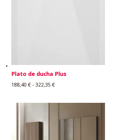
Plato de ducha Plus
Rango
188,40
€
-
322,35
€
de
precios:
desde
188,40 €
hasta
322,35 €